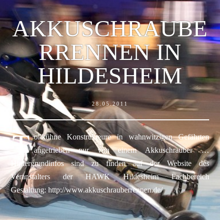
AKKUSCHRAUBE
RRENNEN IN
HILDESHEIM
28.05.2011
T
ollkühne Konstrukteure in wahnwitzigen Gefährten
angetrieben nur von einem Akkuschrauber …
Hintergrundinfos sind zu finden auf der Website des
Veranstalters der HAWK Hildesheim Fachbereich
Gestaltung: http://www.akkuschrauberrennen.de/