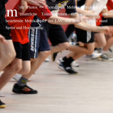
m
ehr Photos => Photogalerie Mehrkampftraining Erste
zusätzliche Trainingseinheit für angehende und
bestehende Mehrkämpfer des LAV. Auf dem Programm stand
Sprint und Hochsprung.