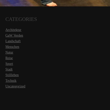
CATEGORIES
Architektur
GaW Verden
Landschaft
Menschen
Natur
Reise
Sport
Stadt
Stillleben
Technik
Uncategorized