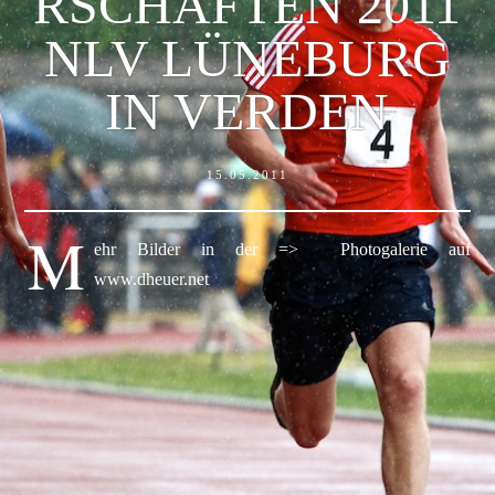
RSCHAFTEN 2011
NLV LÜNEBURG
IN VERDEN
15.05.2011
M
ehr Bilder in der => Photogalerie auf
www.dheuer.net