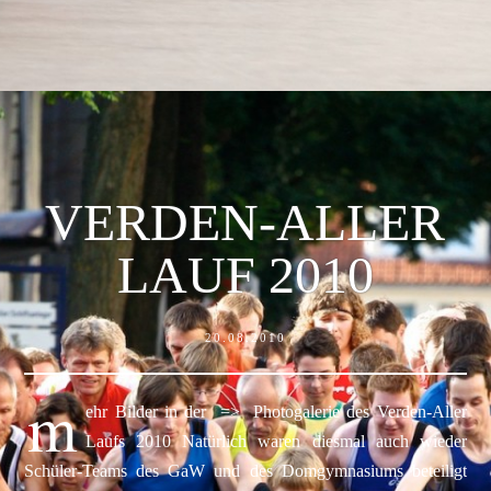
VERDEN-ALLER
LAUF 2010
20.08.2010
m
ehr Bilder in der => Photogalerie des Verden-Aller
Laufs 2010 Natürlich waren diesmal auch wieder
Schüler-Teams des GaW und des Domgymnasiums beteiligt