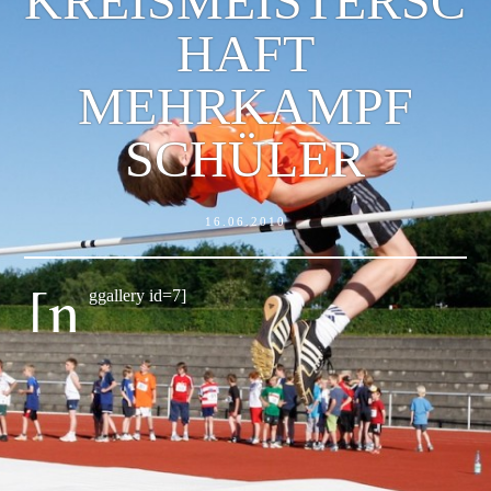
KREISMEISTERSC
HAFT
MEHRKAMPF
SCHÜLER
16.06.2010
[n
ggallery id=7]