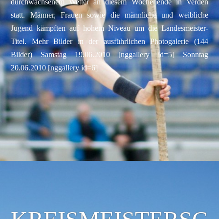
durchwachsenem Wetter an diesem Wochenende in Verden
statt. Männer, Frauen sowie die männliche und weibliche
Jugend kämpften auf hohem Niveau um die Landesmeister-
Titel. Mehr Bilder in der ausführlichen Photogalerie (144
Bilder) Samstag 19.06.2010 [nggallery id=5] Sonntag
20.06.2010 [nggallery id=6]