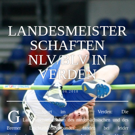
LANDESMEISTER
SCHAFTEN
NLV/BLV IN
VERDEN
20.06.2010
G
roßer Sport im Stadion Verden: Die
Landesmeisterschaften des niedersächsischen und des
Bremer Leichtathletikverbandes fanden bei leider