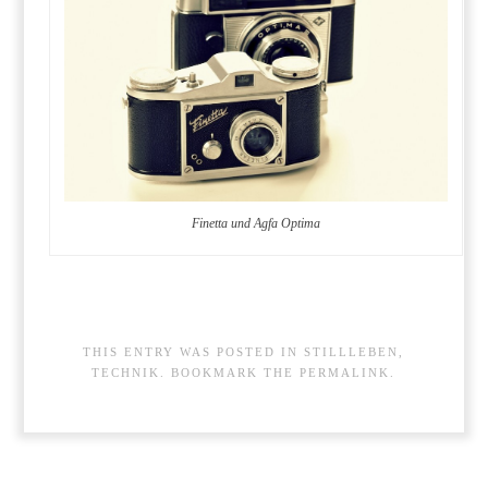
Finetta und Agfa Optima
THIS ENTRY WAS POSTED IN
STILLLEBEN
,
TECHNIK
. BOOKMARK THE
PERMALINK
.