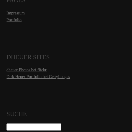
PAGES
Impressum
Portfolio
DHEUER SITES
dheuer Photos bei flickr
Dirk Heuer Portfolio bei GettyImages
SUCHE