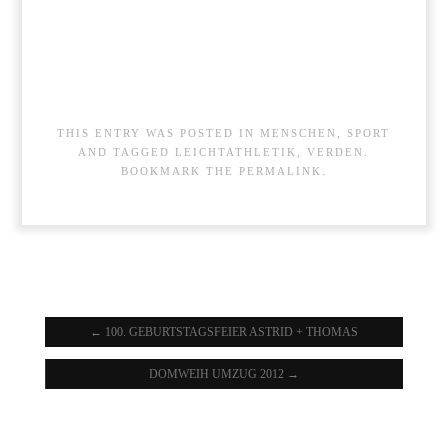
THIS ENTRY WAS POSTED IN
MENSCHEN
,
SPORT
AND TAGGED
LEICHTATHLETIK
,
VERDEN
.
BOOKMARK THE
PERMALINK
.
←
100. GEBURTSTAGSFEIER ASTRID + THOMAS
DOMWEIH UMZUG 2012
→