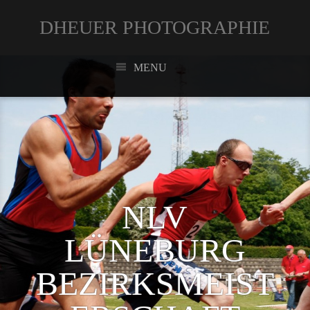
DHEUER PHOTOGRAPHIE
MENU
NLV
LÜNEBURG
BEZIRKSMEIST