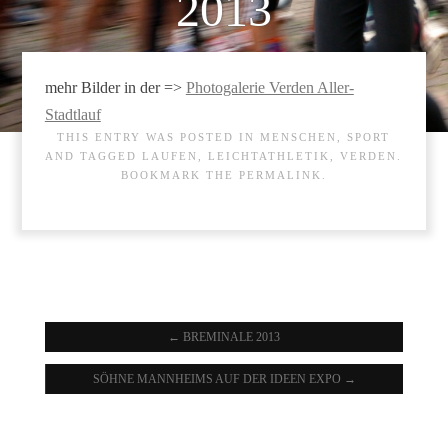
2013
23.08.2013
mehr Bilder in der =>
Photogalerie Verden Aller-
Stadtlauf
THIS ENTRY WAS POSTED IN
MENSCHEN
,
SPORT
AND TAGGED
LAUFEN
,
LEICHTATHLETIK
,
VERDEN
.
BOOKMARK THE
PERMALINK
.
←
BREMINALE 2013
SÖHNE MANNHEIMS AUF DER IDEEN EXPO
→