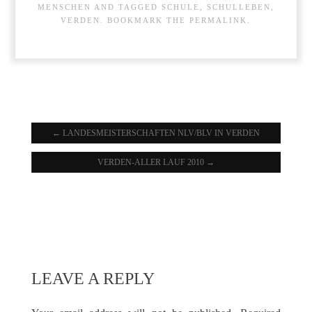
MENSCHEN
AND TAGGED
SCHULE
,
SCHULLEBEN
,
VERDEN
. BOOKMARK THE
PERMALINK
.
←
LANDESMEISTERSCHAFTEN NLV/BLV IN VERDEN
VERDEN-ALLER LAUF 2010
→
LEAVE A REPLY