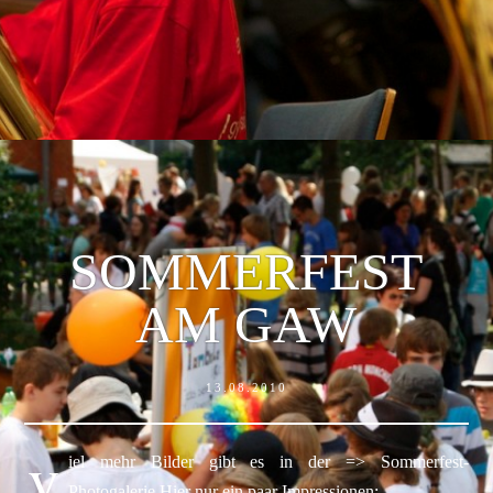
SOMMERFEST
AM GAW
13.08.2010
v
iel mehr Bilder gibt es in der => Sommerfest-
Photogalerie Hier nur ein paar Impressionen: