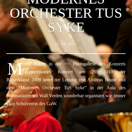
ORCHESTER TUS
SYKE
29.10.2010
M
ehr Bilder in der => Photogalerie des Konzerts
Gemeinsames Konzert am 29.10.2010 der
Bläserklasse 2009 unter der Leitung von Andreas Brune und
dem “Modernes Orchester TuS Syke” in der Aula des
Gymnasiums am Wall Verden wunderbar organisiert wie immer
vom Schulverein des GaW.