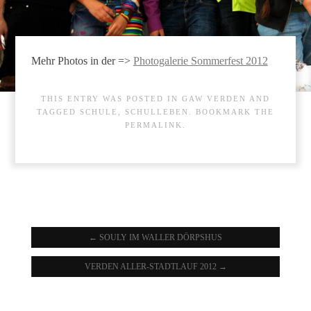
Mehr Photos in der =>
Photogalerie Sommerfest 2012
THIS ENTRY WAS POSTED IN
GAW VERDEN
AND
TAGGED
SCHULE
,
SCHULLEBEN
. BOOKMARK THE
PERMALINK
.
←
SOULY IM WALLER DÖRPSHUS
VERDEN ALLER-STADTLAUF 2012
→