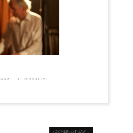
KMARK THE
PERMALINK
.
SOMMERFEST GAW
→