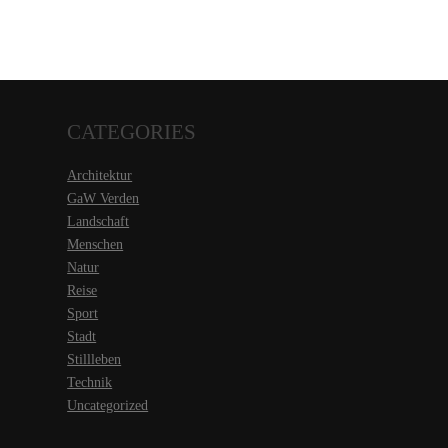
CATEGORIES
Architektur
GaW Verden
Landschaft
Menschen
Natur
Reise
Sport
Stadt
Stillleben
Technik
Uncategorized