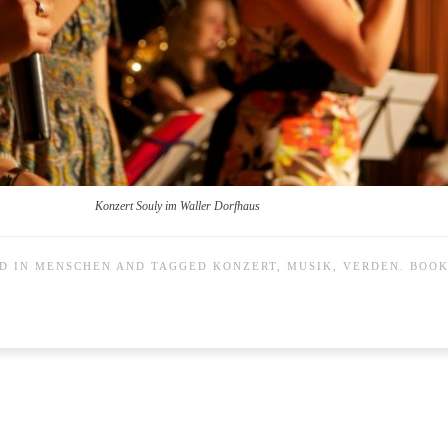
Konzert Souly im Waller Dorfhaus
ED IN
MENSCHEN
AND TAGGED
KONZERT
,
MUSIK
,
VERDEN
. BOO