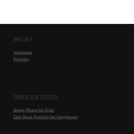
PAGES
Impressum
Portfolio
DHEUER SITES
dheuer Photos bei flickr
Dirk Heuer Portfolio bei GettyImages