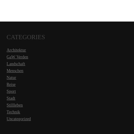
CATEGORIES
Architektur
GaW Verden
Landschaft
Menschen
Natur
Reise
Sport
Stadt
Stillleben
Technik
Uncategorized