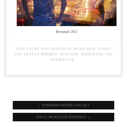
Breminale 2012
THIS ENTRY WAS POSTED IN
MENSCHEN
,
STADT
AND TAGGED
BREMEN
,
KONZERT
. BOOKMARK THE
PERMALINK
.
←
SOMMERKONZERT GAW 2012
SOULY IM WALLER DÖRPSHUS
→